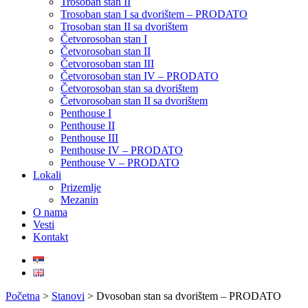
Trosoban stan II
Trosoban stan I sa dvorištem – PRODATO
Trosoban stan II sa dvorištem
Četvorosoban stan I
Četvorosoban stan II
Četvorosoban stan III
Četvorosoban stan IV – PRODATO
Četvorosoban stan sa dvorištem
Četvorosoban stan II sa dvorištem
Penthouse I
Penthouse II
Penthouse III
Penthouse IV – PRODATO
Penthouse V – PRODATO
Lokali
Prizemlje
Mezanin
O nama
Vesti
Kontakt
Početna
>
Stanovi
>
Dvosoban stan sa dvorištem – PRODATO