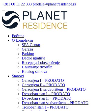
Skip
+381 60 11 22 333
prodaja@planetresidence.rs
to
content
Početna
O kompleksu
SPA Centar
Garaža
Parking
Dečije igralište
Recepcija i obezbeđenje
Unutrašnje dvorište
Katalog stanova
Stanovi
Garsonjera I – PRODATO
Garsonjera II – PRODATO
Garsonjera II sa dvorištem – PRODATO
Dvosoban stan I – PRODATO
Dvosoban stan II – PRODATO
Dvosoban stan sa dvorištem – PRODATO
Trosoban stan I – PRODATO