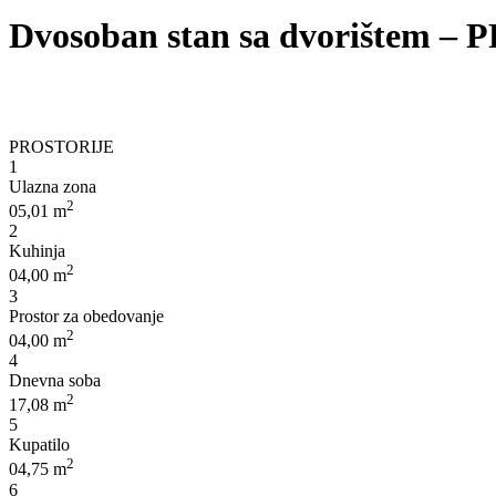
Dvosoban stan sa dvorištem 
PROSTORIJE
1
Ulazna zona
2
05,01 m
2
Kuhinja
2
04,00 m
3
Prostor za obedovanje
2
04,00 m
4
Dnevna soba
2
17,08 m
5
Kupatilo
2
04,75 m
6