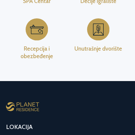
SPA Centar
Dečije igralište
Penthouse I
Penthouse II
Penthouse III
Penthouse IV – PRODATO
Penthouse V – PRODATO
Recepcija i
Unutrašnje dvorište
obezbeđenje
Prizemlje
Mezanin
LOKACIJA