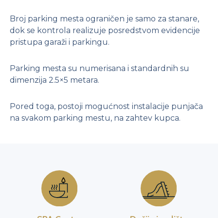
Garsonjera II – PRODATO
Broj parking mesta ograničen je samo za stanare,
Garsonjera II sa dvorištem – PRODATO
dok se kontrola realizuje posredstvom evidencije
Dvosoban stan I – PRODATO
pristupa garaži i parkingu.
Dvosoban stan II – PRODATO
Dvosoban stan sa dvorištem – PRODATO
Parking mesta su numerisana i standardnih su
dimenzija 2.5×5 metara.
Trosoban stan I – PRODATO
Trosoban stan II
Pored toga, postoji mogućnost instalacije punjača
Trosoban stan I sa dvorištem – PRODATO
na svakom parking mestu, na zahtev kupca.
Trosoban stan II sa dvorištem
Četvorosoban stan I
Četvorosoban stan II
Četvorosoban stan III
Četvorosoban stan IV – PRODATO
Četvorosoban stan sa dvorištem
Četvorosoban stan II sa dvorištem