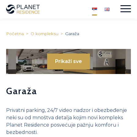
Skip
to
content
Početna
>
O kompleksu
>
Garaža
SPA Centar
Prikaži sve
Garaža
Parking
Dečije igralište
Garaža
Recepcija i obezbeđenje
Unutrašnje dvorište
Katalog stanova
Privatni parking, 24/7 video nadzor i obezbeđenje
neki su od mnoštva detalja kojim novi kompleks
Planet Residence posvećuje pažnju komforu i
bezbednosti.
Garsonjera I – PRODATO